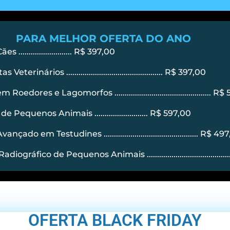
PARA MELHOR OFERTA DO ANO
....................... R$ 397,00
ários ............................................... R$ 397,00
s e Lagomorfos ............................................... R$
quenos Animais .......................... R$ 597,00
m Testudines .............................................. R$ 49
co de Pequenos Animais ..........................................
OFERTA BLACK FRIDAY