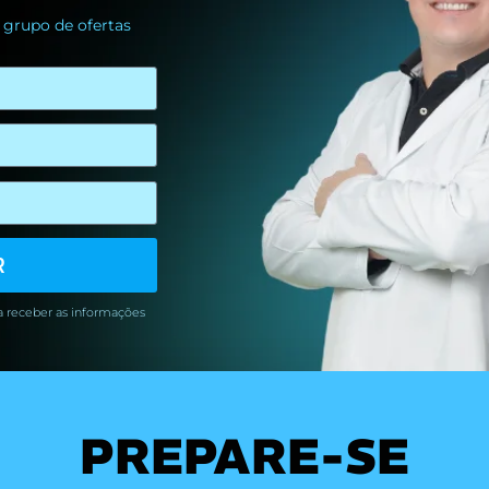
 grupo de ofertas
R
a receber as informações
PREPARE-SE