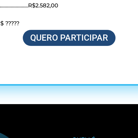
.................R$2.582,00
..R$ ?????
QUERO PARTICIPAR