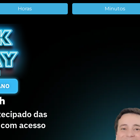
Horas
Minutos
ANO
8h
tecipado das
e com acesso