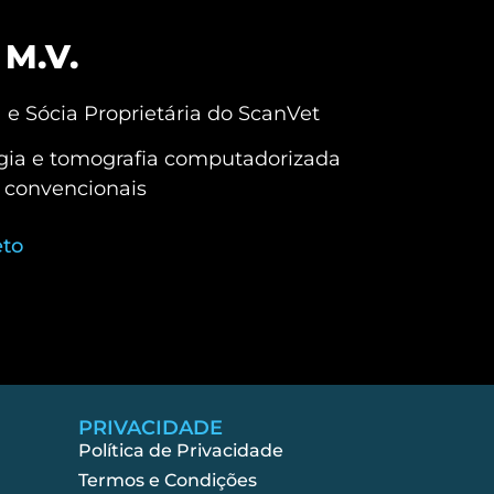
 M.V.
a e Sócia Proprietária do ScanVet
ogia e tomografia computadorizada
 convencionais
eto
PRIVACIDADE
Política de Privacidade
Termos e Condições