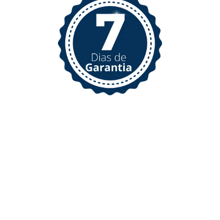
¡Inversión cero riesgo!
Empiezas a tomar el curso y si por alguna
razón sientes que este curso no es para ti, que
las clases no te agregarán, tienes 7 días
(inserta 7 días en amarillo) desde tu compra
para enviarnos un e-mail, y pide salir del curso.