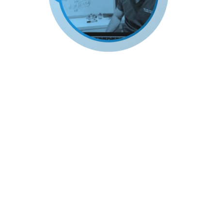
Módulo 2: Diluciones
Descripción
: Aprenda el arte y la ciencia de
diluir medicamentos anestésicos. Este módulo
le enseña a preparar concentraciones
adecuadas para diferentes procedimientos,