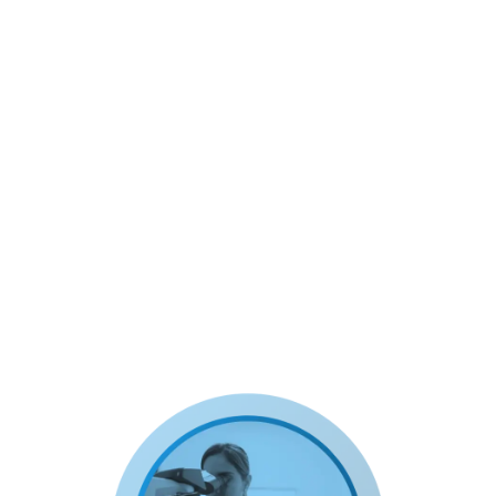
garantizando la efectividad y minimizando los
riesgos.
Objetivos de aprendizaje:
Dominar técnicas para diluir
correctamente los anestésicos.
Comprender la importancia de
concentraciones adecuadas para
diferentes tipos de animales y
procedimientos.
Aprende a evitar errores comunes al
preparar diluciones.