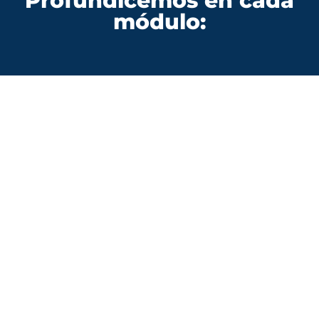
Profundicemos en cada
módulo:
Módulo 1: Cálculos
Descripción
: Este módulo se centra en cálculos
esenciales en anestesiología veterinaria.
Aprenderá a calcular dosis precisas, ajustes
basados en el peso del animal y conversiones
cruciales. Desde lo básico hasta las fórmulas
más complejas, este módulo está diseñado
para fortalecer su confianza y precisión en los
cálculos anestésicos.