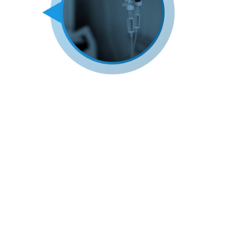
Módulo 4: Protocolos
Descripción
: Este módulo está dedicado a los
protocolos anestésicos en la práctica
veterinaria. Aprenda a elegir y aplicar