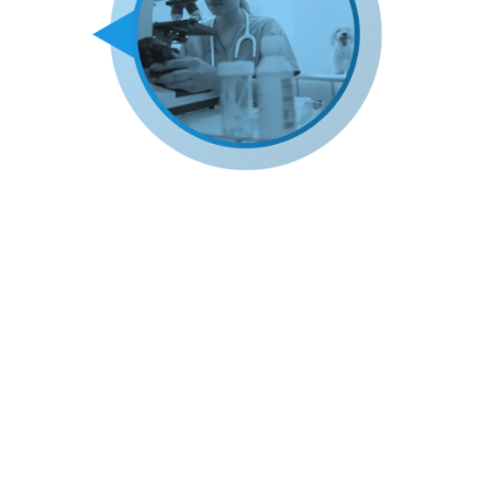
Módulo 3: Infusiones
Descripción
: En este módulo, se le guiará a
través del complejo mundo de las infusiones
en anestesia veterinaria. Cubriremos todo,