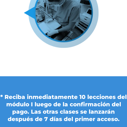
* Reciba inmediatamente 10 lecciones del
módulo I luego de la confirmación del
pago. Las otras clases se lanzarán
después de 7 días del primer acceso.