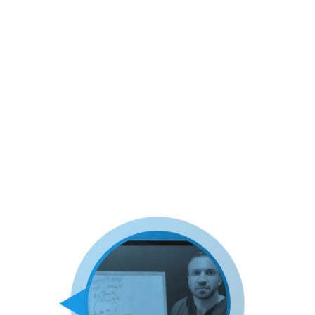
Objetivos de aprendizaje:
Comprender y aplicar fórmulas para
calcular volúmenes de aplicación.
Desarrollar habilidades para ajustes
basados en diferentes pesos y condiciones
de los animales.
Practicar la conversión de unidades y
comprender su aplicación en el contexto
clínico.