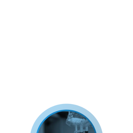
desde seleccionar el equipo correcto hasta
calcular las tasas de infusión de diferentes
anestésicos y líquidos.
Objetivos de aprendizaje:
Seleccionar equipo adecuado para las
infusiones.
Calcule tasas de infusión precisas de
anestésicos y líquidos.
Implementar prácticas de infusión seguras
y efectivas en diferentes entornos clínicos.