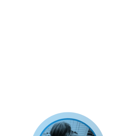
protocolos en función de valoraciones clínicas,
tipo de procedimiento y necesidades
específicas de cada paciente.
Objetivos de aprendizaje:
Comprender y seleccionar protocolos
anestésicos apropiados.
Adaptar protocolos a condiciones y
procedimientos específicos del paciente.
Integrar conocimientos de cálculos,
diluciones e infusiones en la formulación
de protocolos eficientes.