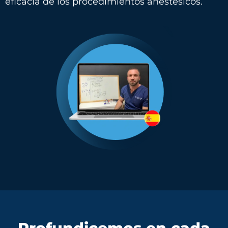
eficacia
de
los
procedimientos
anestésicos.